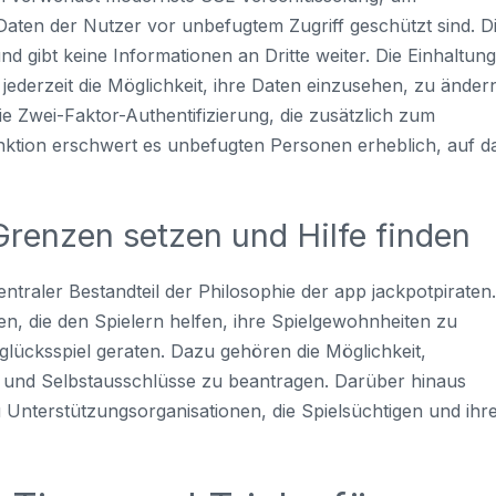
 Daten der Nutzer vor unbefugtem Zugriff geschützt sind. D
d gibt keine Informationen an Dritte weiter. Die Einhaltung
jederzeit die Möglichkeit, ihre Daten einzusehen, zu änder
die Zwei-Faktor-Authentifizierung, die zusätzlich zum
unktion erschwert es unbefugten Personen erheblich, auf d
Grenzen setzen und Hilfe finden
ntraler Bestandteil der Philosophie der app jackpotpiraten.
n, die den Spielern helfen, ihre Spielgewohnheiten zu
mglücksspiel geraten. Dazu gehören die Möglichkeit,
ren und Selbstausschlüsse zu beantragen. Darüber hinaus
u Unterstützungsorganisationen, die Spielsüchtigen und ihr