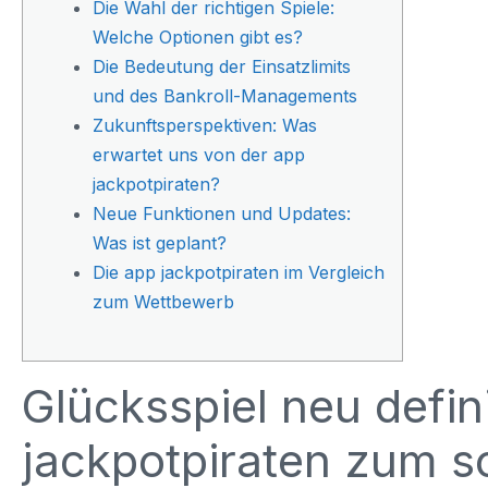
Die Wahl der richtigen Spiele:
Welche Optionen gibt es?
Die Bedeutung der Einsatzlimits
und des Bankroll-Managements
Zukunftsperspektiven: Was
erwartet uns von der app
jackpotpiraten?
Neue Funktionen und Updates:
Was ist geplant?
Die app jackpotpiraten im Vergleich
zum Wettbewerb
Glücksspiel neu defini
jackpotpiraten zum s