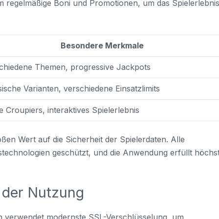
m regelmäßige Boni und Promotionen, um das Spielerlebni
Besondere Merkmale
chiedene Themen, progressive Jackpots
sische Varianten, verschiedene Einsatzlimits
e Croupiers, interaktives Spielerlebnis
ßen Wert auf die Sicherheit der Spielerdaten. Alle
echnologien geschützt, und die Anwendung erfüllt höchs
i der Nutzung
aten verwendet modernste SSL-Verschlüsselung, um