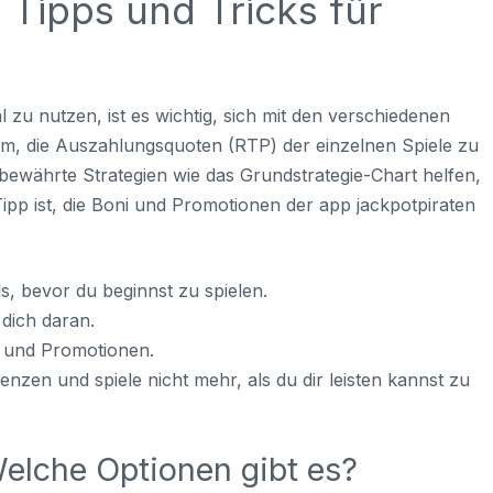
: Tipps und Tricks für
 zu nutzen, ist es wichtig, sich mit den verschiedenen
tsam, die Auszahlungsquoten (RTP) der einzelnen Spiele zu
 bewährte Strategien wie das Grundstrategie-Chart helfen,
ipp ist, die Boni und Promotionen der app jackpotpiraten
s, bevor du beginnst zu spielen.
 dich daran.
i und Promotionen.
nzen und spiele nicht mehr, als du dir leisten kannst zu
Welche Optionen gibt es?