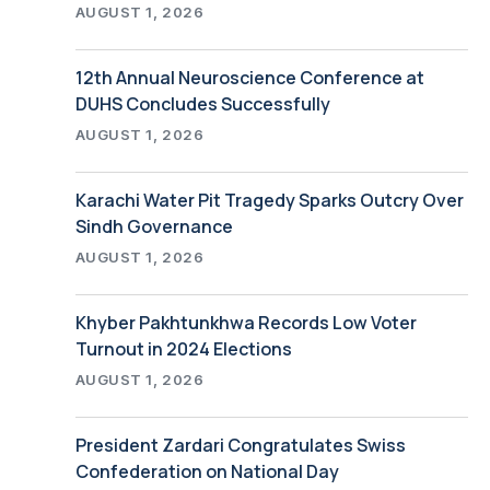
AUGUST 1, 2026
12th Annual Neuroscience Conference at
DUHS Concludes Successfully
AUGUST 1, 2026
Karachi Water Pit Tragedy Sparks Outcry Over
Sindh Governance
AUGUST 1, 2026
Khyber Pakhtunkhwa Records Low Voter
Turnout in 2024 Elections
AUGUST 1, 2026
President Zardari Congratulates Swiss
Confederation on National Day