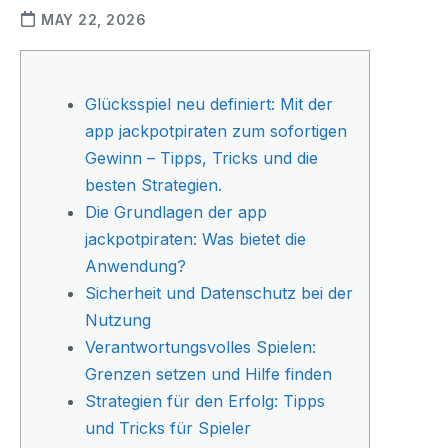
MAY 22, 2026
Glücksspiel neu definiert: Mit der
app jackpotpiraten zum sofortigen
Gewinn – Tipps, Tricks und die
besten Strategien.
Die Grundlagen der app
jackpotpiraten: Was bietet die
Anwendung?
Sicherheit und Datenschutz bei der
Nutzung
Verantwortungsvolles Spielen:
Grenzen setzen und Hilfe finden
Strategien für den Erfolg: Tipps
und Tricks für Spieler