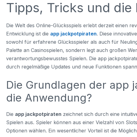
Tipps, Tricks und die
Die Welt des Online-Glücksspiels erlebt derzeit einen re
Entwicklung ist die
app jackpotpiraten
. Diese innovativ
sowohl für erfahrene Glücksspieler als auch für Neulinge 
Palette an Casinospielen, sondern legt auch großen Wert
verantwortungsbewusstes Spielen. Die app jackpotpirat
durch regelmäßige Updates und neue Funktionen spann
Die Grundlagen der app j
die Anwendung?
Die
app jackpotpiraten
zeichnet sich durch eine intui
Spielen aus. Spieler können aus einer Vielzahl von Slot
Optionen wählen. Ein wesentlicher Vorteil ist die Mögli