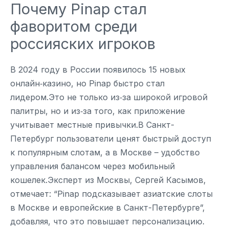
Почему Pinap стал
фаворитом среди
россияских игроков
В 2024 году в России появилось 15 новых
онлайн‑казино, но Pinap быстро стал
лидером.Это не только из‑за широкой игровой
палитры, но и из‑за того, как приложение
учитывает местные привычки.В Санкт-
Петербург пользователи ценят быстрый доступ
к популярным слотам, а в Москве – удобство
управления балансом через мобильный
кошелек.Эксперт из Москвы, Сергей Касымов,
отмечает: “Pinap подсказывает азиатские слоты
в Москве и европейские в Санкт-Петербурге”,
добавляя, что это повышает персонализацию.