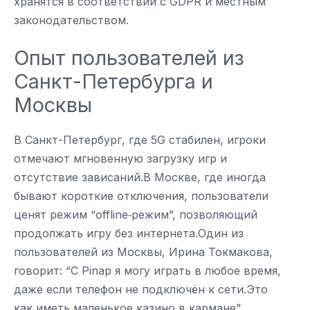
хранятся в соответствии с GDPR и местным
законодательством.
Опыт пользователей из
Санкт-Петербурга и
Москвы
В Санкт-Петербург, где 5G стабилен, игроки
отмечают мгновенную загрузку игр и
отсутствие зависаний.В Москве, где иногда
бывают короткие отключения, пользователи
ценят режим “offline‑режим”, позволяющий
продолжать игру без интернета.Один из
пользователей из Москвы, Ирина Токмакова,
говорит: “С Pinap я могу играть в любое время,
даже если телефон не подключён к сети.Это
как иметь маленькое казино в кармане”.