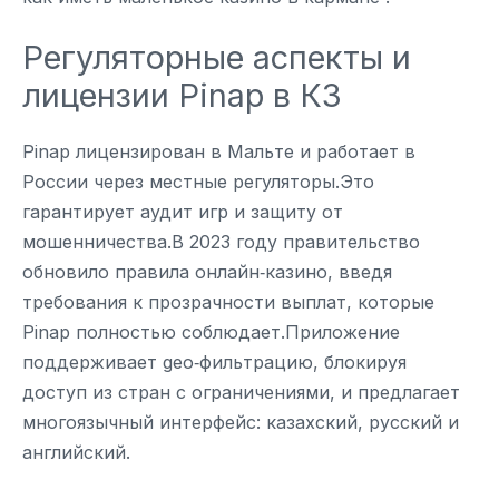
Регуляторные аспекты и
лицензии Pinap в КЗ
Pinap лицензирован в Мальте и работает в
России через местные регуляторы.Это
гарантирует аудит игр и защиту от
мошенничества.В 2023 году правительство
обновило правила онлайн‑казино, введя
требования к прозрачности выплат, которые
Pinap полностью соблюдает.Приложение
поддерживает geo‑фильтрацию, блокируя
доступ из стран с ограничениями, и предлагает
многоязычный интерфейс: казахский, русский и
английский.