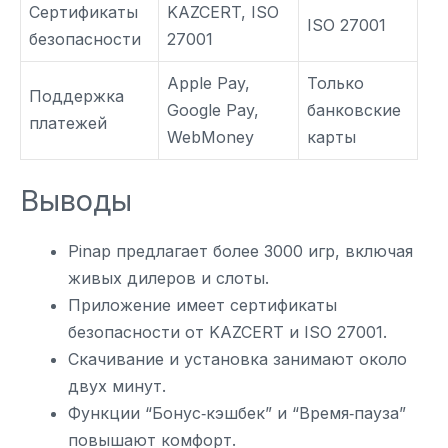
Сертификаты
KAZCERT, ISO
ISO 27001
безопасности
27001
Apple Pay,
Только
Поддержка
Google Pay,
банковские
платежей
WebMoney
карты
Выводы
Pinap предлагает более 3000 игр, включая
живых дилеров и слоты.
Приложение имеет сертификаты
безопасности от KAZCERT и ISO 27001.
Скачивание и установка занимают около
двух минут.
Функции “Бонус‑кэшбек” и “Время‑пауза”
повышают комфорт.